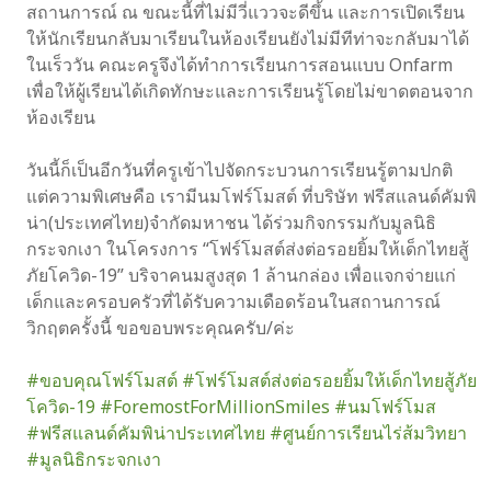
สถานการณ์ ณ ขณะนี้ที่ไม่มีวี่แววจะดีขึ้น และการเปิดเรียน
ให้นักเรียนกลับมาเรียนในห้องเรียนยังไม่มีทีท่าจะกลับมาได้
ในเร็ววัน คณะครูจึงได้ทำการเรียนการสอนแบบ Onfarm
เพื่อให้ผู้เรียนได้เกิดทักษะและการเรียนรู้โดยไม่ขาดตอนจาก
ห้องเรียน
วันนี้ก็เป็นอีกวันที่ครูเข้าไปจัดกระบวนการเรียนรู้ตามปกติ
แต่ความพิเศษคือ เรามีนมโฟร์โมสต์ ที่บริษัท ฟรีสแลนด์คัมพิ
น่า(ประเทศไทย)จำกัดมหาชน ได้ร่วมกิจกรรมกับมูลนิธิ
กระจกเงา ในโครงการ “โฟร์โมสต์ส่งต่อรอยยิ้มให้เด็กไทยสู้
ภัยโควิด-19” บริจาคนมสูงสุด 1 ล้านกล่อง เพื่อแจกจ่ายแก่
เด็กและครอบครัวที่ได้รับความเดือดร้อนในสถานการณ์
วิกฤตครั้งนี้ ขอขอบพระคุณครับ/ค่ะ
#ขอบคุณโฟร์โมสต์
#โฟร์โมสต์ส่งต่อรอยยิ้มให้เด็กไทยสู้ภัย
โควิด-19
#ForemostForMillionSmiles
#นมโฟร์โมส
#ฟรีสแลนด์คัมพิน่าประเทศไทย
#ศูนย์การเรียนไร่ส้มวิทยา
#มูลนิธิกระจกเงา