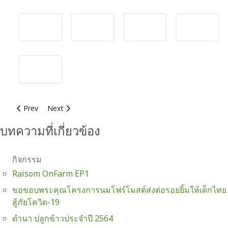
Previous article: ดำนา ปลูกข้าวประจำปี 2564
Next article: เรามาแบ่งปันกันคนละนิด เพื่อการเปลี่ยนแปลงท
Prev
Next
บทความที่เกี่ยวข้อง
กิจกรรม
Raisom OnFarm EP1
ขอขอบพระคุณโครงการนมโฟร์โมสต์ส่งต่อรอยยิ้มให้เด็กไทย
สู้ภัยโควิด-19
ดำนา ปลูกข้าวประจำปี 2564