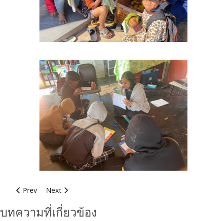
Previous article: นาวสาวนุชสรา มาบัง
Next article: นางสาวยัสมี ขวัญคาวิน
Prev
Next
บทความที่เกี่ยวข้อง