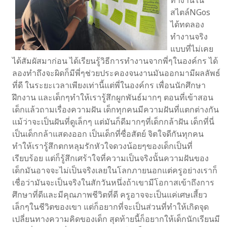
ทำงานใน
สไตล์NGos
ได้ทดลอง
ทำงานจริง
แบบที่ไม่เคย
ได้สัมผัสมาก่อน ได้เรียนรู้วิธีการทำงานจากพี่ๆในองค์กร ได้
ลองทำถึงจะผิดก็มีพี่ๆช่วยประคองจนงานมันออกมามีผลลัพธ์
ที่ดี ในระยะเวลาเพียงเท่านี้แต่พี่ในองค์กร เพื่อนนักศึกษา
ฝึกงาน และเด็กๆทำให้เรารู้สึกผูกพันธ์มากๆ ตอนที่เข้าสอน
เด็กแล้วถามเรื่องความฝัน เด็กทุกคนมีความฝันที่แตกต่างกัน
แม้ว่าจะเป็นฝันที่ดูเล็กๆ แต่มันก็ดีมากๆที่เด็กกล้าฝัน เด็กที่นี่
เป็นเด็กกล้าแสดงออก เป็นเด็กที่ซื่อสัตย์ จิตใจดีกันทุกคน
ทำให้เรารู้สึกตกหลุมรักหัวใจดวงน้อยๆของเด็กเป็นที่
เรียบร้อย แต่ก็รู้สึกเศร้าใจที่ความเป็นจริงนั้นความฝันของ
เด็กมันอาจจะไม่เป็นจริงเลยในโลกภายนอกแต่ครูอย่างเราก็
เชื่อว่ามันจะเป็นจริงในสักวันหนึ่งถ้าเขามีโอกาสเข้าถึงการ
ศึกษาที่ดีและมีคุณภาพชีวิตที่ดี ครูอาจจะเป็นแค่เศษเสี้ยว
เล็กๆในชีวิตของเขา แต่ก็อยากที่จะเป็นส่วนที่ทำให้เกิดจุด
เปลี่ยนทางความคิดของเด็ก สุดท้ายนี้ก็อยากให้เด็กนักเรียนมี